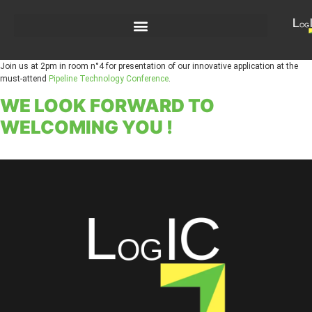
Join us at 2pm in room n°4 for presentation of our innovative application at the
must-attend
Pipeline Technology Conference
.
WE LOOK FORWARD TO
WELCOMING YOU !