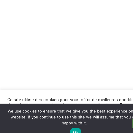
Ce site utilise des cookies pour vous offrir de meilleures condit
de navigation, et pour des raisons de mesure d’audience. En
cliquant sur « Accepter », vous acceptez l’utilisation de cookies
We use cookies to ensure that we give you the best experience on
ce site. Pour en savoir plus
cliquez-ici
.
website. If you continue to use this site we will assume that you 
happy with it.
Réglages
Accepter
Ok