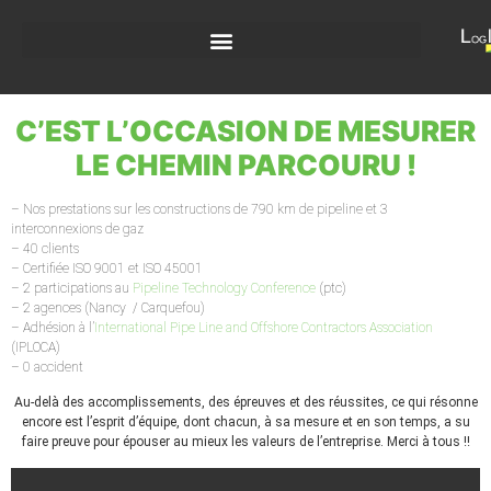
C’EST L’OCCASION DE MESURER
LE CHEMIN PARCOURU !
– Nos prestations sur les constructions de 790 km de pipeline et 3
interconnexions de gaz
– 40 clients
– Certifiée ISO 9001 et ISO 45001
– 2 participations au
Pipeline Technology Conference
(ptc)
– 2 agences (Nancy / Carquefou)
– Adhésion à l’
International Pipe Line and Offshore Contractors Association
(IPLOCA)
– 0 accident
Au-delà des accomplissements, des épreuves et des réussites, ce qui résonne
encore est l’esprit d’équipe, dont chacun, à sa mesure et en son temps, a su
faire preuve pour épouser au mieux les valeurs de l’entreprise. Merci à tous !!