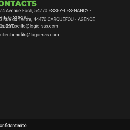
ONTACTS
24 Avenue Foch, 54270 ESSEY-LES-NANCY -
SIEGE SOCIAL
5 Rue du Tertre, 44470 CARQUEFOU - AGENCE
lena.muscillo@logic-sas.com
OUEST
julien.beaufils@logic-sas.com
nfidentialité