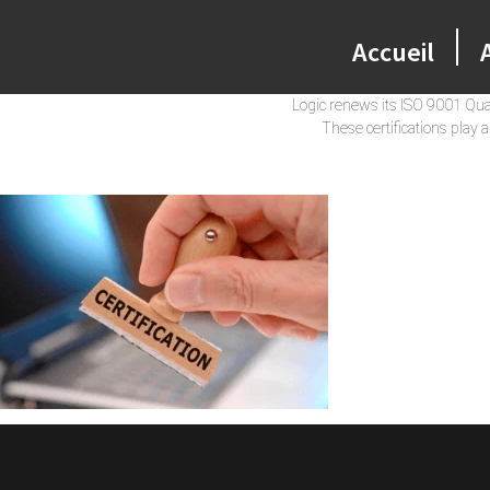
Accueil
Logic renews its ISO 9001 Qual
These certifications play