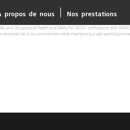
A propos de nous
Nos prestations
ity and Occupational Health and Safety ISO 45001 certifications with APAVE
 an essential role in our commitment while maintaining a safe working envir