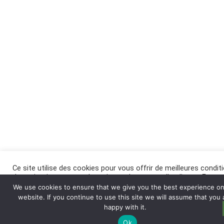
Ce site utilise des cookies pour vous offrir de meilleures condit
de navigation, et pour des raisons de mesure d’audience. En
cliquant sur « Accepter », vous acceptez l’utilisation de cookies
We use cookies to ensure that we give you the best experience on
ce site. Pour en savoir plus
cliquez-ici
.
website. If you continue to use this site we will assume that you 
happy with it.
Réglages
Accepter
Ok