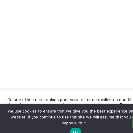
Ce site utilise des cookies pour vous offrir de meilleures condit
de navigation, et pour des raisons de mesure d’audience. En
cliquant sur « Accepter », vous acceptez l’utilisation de cookies
We use cookies to ensure that we give you the best experience on
ce site. Pour en savoir plus
cliquez-ici
.
website. If you continue to use this site we will assume that you 
happy with it.
Réglages
Accepter
Ok