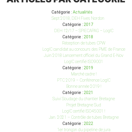
Catégorie :
Actualités
Sept 2018, DEH Fives Nordon
Catégorie :
2017
DEH 12/17 – SPIECAPAG – LogIC
Catégorie :
2018
Réception de tubes CPW
LogIC candidat au concours des PME de France
Juin 2018 Lancement officiel du Grand E-Nov
LogIC certifié ISO9001
Catégorie :
2019
Marché cadre !
PTC 2019 – Conférence LogIC
Bonne année 2019 !
Catégorie :
2021
Suivi Soudage du chantier Bretagne
Projet Bretagne Sud
LogIC certifié ISO45001 !
Jan. 2021 – Contrôle de tubes Bretagne
Catégorie :
2022
1er tronçon du pipeline de jura