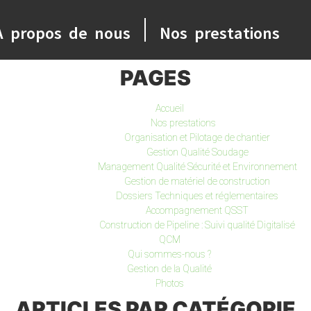
A propos de nous
Nos prestations
PAGES
Accueil
Nos prestations
Organisation‎‎ et Pilotage de chantier
Gestion Qualité Soudage
Management Qualité Sécurité et Environnement
Gestion de matériel de construction
Dossiers Techniques et réglementaires
Accompagnement QSST
Construction de Pipeline : Suivi qualité Digitalisé
QCM
Qui sommes-nous ?
Gestion de la Qualité
Photos
ARTICLES PAR CATÉGORIE