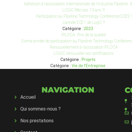
Adhésion à l’association internationale de l’industrie Pipeline :
LOGIC fête ses 10 ans !!!
Participation au Pipeline Technology Conference 2022 !
L’année 2021 de LogIC !!
Catégorie :
2023
IPLOCA : Prix de la qualité
3 ème année de participation au Pipeline Technology Conferenc
Renouvellement à l’association IPLOCA
LOGIC renouvelle ses certifications
Catégorie :
Projets
Catégorie :
Vie de l'Entreprise
NAVIGATION
C
Accueil
Qui sommes-nous ?
Nos prestations